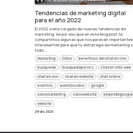
Tendencias de marketing digital
para el año 2022
El 2022 viene cargado de nuevas tendencias de
marketing, es por eso que en este blog post te
compartimos algunas que nos parecen importantes
interesantes para que tu estrategia de marketing 
todo...
Marketing
Odoo
beneficios del chat en vivo
busqueda
busquedaporvoz.
chat en sitio web
chat en vivo
chat en website
chat online
eventos.
eventosodoo
google
odoomarketing.
odoowebsite
sinpetdegoogle
website
29 dic 2021