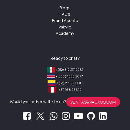
Blogs
FAQ's
Brand Assets
Vakyro
Academy
Ready to chat?
+(52) 312 217 0252
+(506) 4000 2677
+(57) 2 3800806
+(51) 168 05 520
Would you rather write to us?
VENTAS@VAUXOO.COM