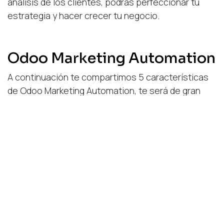
análisis de los clientes, podrás perfeccionar tu
estrategia y hacer crecer tu negocio.
Odoo Marketing Automation
A continuación te compartimos 5 características
de Odoo Marketing Automation, te será de gran
utilidad para tu estrategia de marketing:
Podrás crear campañas de correos electrónicos
atractivas para los clientes en cuestión de
minutos, ya que Odoo cuenta con plantillas
prediseñadas, su interfaz visual se compone de
elementos que puedes arrastrar y soltar haciendo
más amigable el proceso.