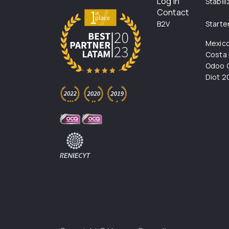
Log in
Stabil
Contact
B2V
Starte
Mexic
Costa 
Odoo C
Diot 2