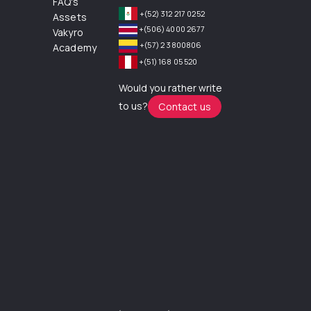
FAQ's
+(52) 312 217 0252
Assets
+(506) 4000 2677
Vakyro
+(57) 2 3800806
Academy
+(51) 168 05 520
Would you rather write
to us?
Contact us