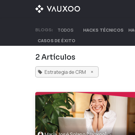
Ir al contenido
¿QUÉ OFRECEMOS?
BLOGS:
TODOS
HACKS TÉCNICOS
HA
CASOS DE ÉXITO
2 Artículos
×
Estrategia de CRM
María José Solano [Vauxoo]