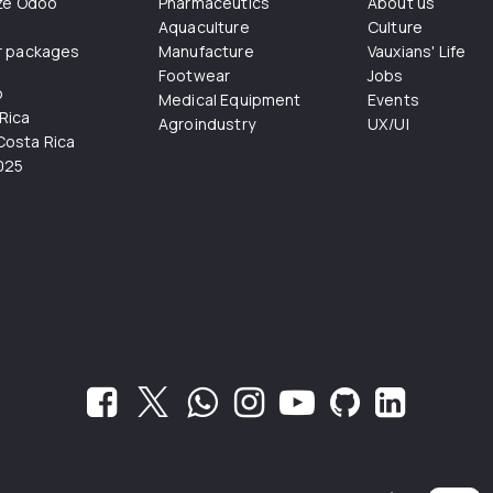
ize Odoo
Pharmaceutics
About us
Aquaculture
Culture
r packages
Manufacture
Vauxians' Life
Footwear
Jobs
o
Medical Equipment
Events
Rica
Agroindustry
UX/UI
osta Rica
025