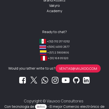
Brand Assets
Vakyro
Academy
Ready to chat?
+(52) 312 217 0252
+(506) 4000 2677
+(57) 2 3800806
+(51) 168 05 520
Would you rather write to us?
VENTAS@VAUXOO.COM
Copyright ©
Vauxoo Consultores
Con tecnología de
- El mejor
Comercio electrónico de