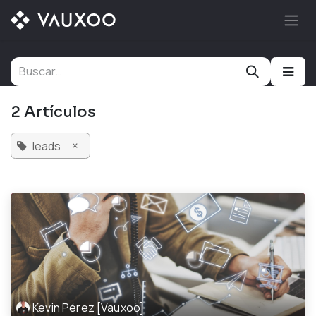
Ir al contenido
2 Artículos
×
leads
Kevin Pérez [Vauxoo]