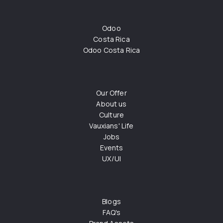
Odoo
Costa Rica
Odoo Costa Rica
Our Offer
About us
Culture
Vauxians' Life
Jobs
Events
UX/UI
Blogs
FAQ's