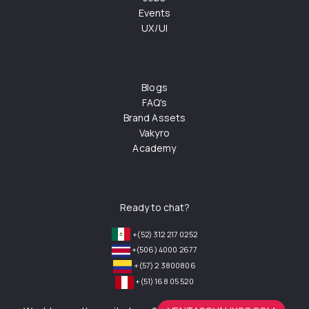
Events
UX/UI
Blogs
FAQ's
Brand Assets
Vakyro
Academy
Ready to chat?
+(52) 312 217 0252
+(506) 4000 2677
+(57) 2 3800806
+(51) 168 05 520