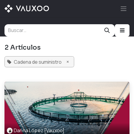
Ir al contenido
2 Artículos
×
Cadena de suministro
Danna López [Vauxoo]