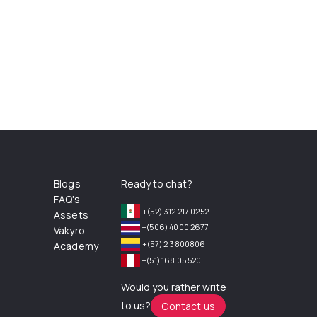
Blogs
Ready to chat?
FAQ's
+(52) 312 217 0252
Assets
+(506) 4000 2677
Vakyro
+(57) 2 3800806
Academy
+(51) 168 05 520
Would you rather write
to us?
Contact us