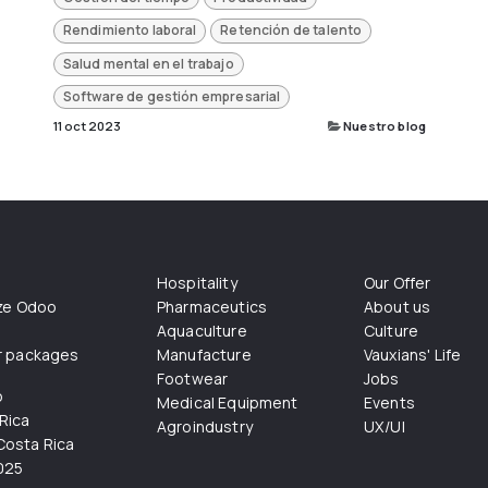
Rendimiento laboral
Retención de talento
Salud mental en el trabajo
Software de gestión empresarial
11 oct 2023
Nuestro blog
Hospitality
Our Offer
ize Odoo
Pharmaceutics
About us
Aquaculture
Culture
r packages
Manufacture
Vauxians' Life
Footwear
Jobs
o
Medical Equipment
Events
Rica
Agroindustry
UX/UI
osta Rica
025