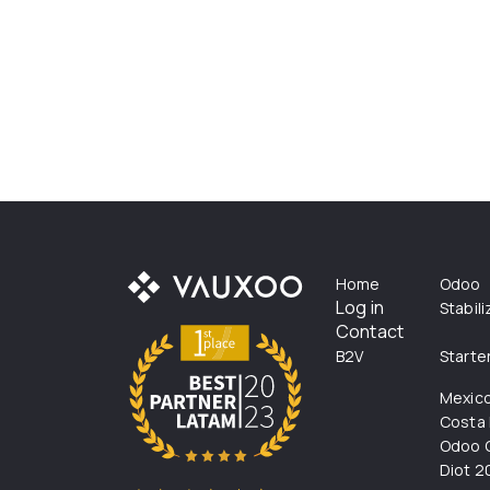
Home
Odoo
Log in
Stabil
Contact
B2V
Starte
Mexic
Costa 
Odoo C
Diot 2