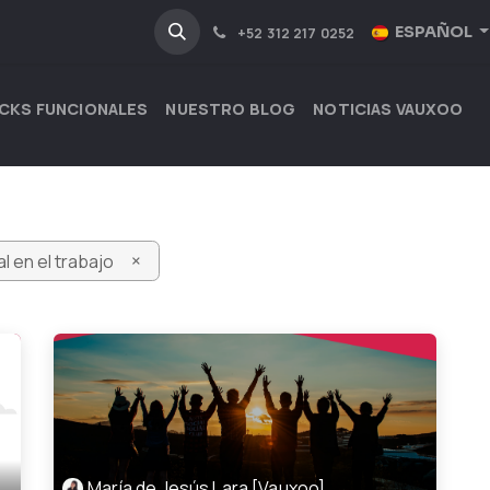
NOSOTROS
INDUSTRIAS
ESPAÑOL
+52 312 217 0252
CKS FUNCIONALES
NUESTRO BLOG
NOTICIAS VAUXOO
×
l en el trabajo
María de Jesús Lara [Vauxoo]