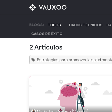
Ir al contenido
¿QUÉ OFRECEMOS?
BLOGS:
TODOS
HACKS TÉCNICOS
HA
CASOS DE ÉXITO
2 Artículos
Estrategias para promover la salud menta
María José Solano [Vauxoo]