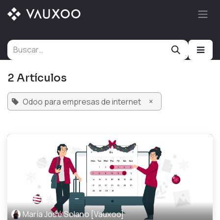
Ir al contenido
2 Artículos
×
Odoo para empresas de internet
María José Solano [Vauxoo]