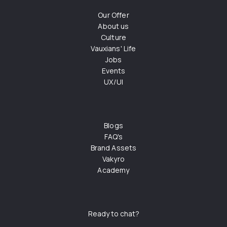
Our Offer
About us
Culture
Vauxians' Life
Jobs
Events
UX/UI
Blogs
FAQ's
Brand Assets
Vakyro
Academy
Ready to chat?