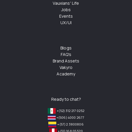
Vauxians' Life
Jobs
Events
UX/UI
Blogs
FAQ's
Brand Assets
Vakyro
Academy
Ready to chat?
+(52) 312 217 0252
+(506) 4000 2677
+(57) 2 3800806
+(51) 168 05 520