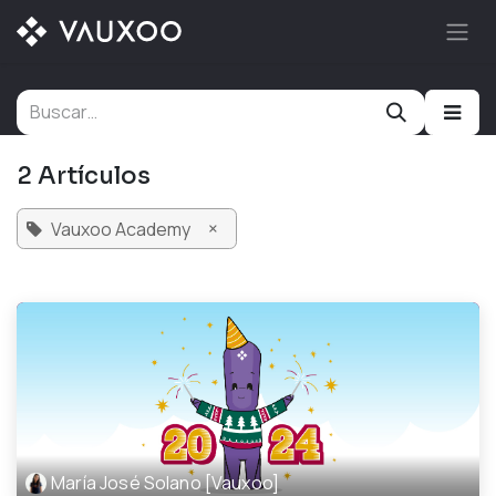
Ir al contenido
2 Artículos
×
Vauxoo Academy
María José Solano [Vauxoo]