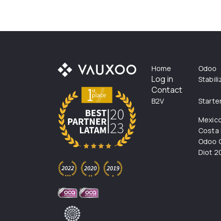
Home
Odoo
Log in
Stabil
Contact
B2V
Starte
Mexic
Costa 
Odoo C
Diot 2