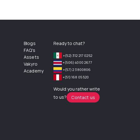
Blogs
Ready to chat?
FAQ's
+(52) 312 217 0252
Assets
+(506) 4000 2677
Vakyro
+(57) 2 3800806
Academy
+(51) 168 05 520
Would you rather write
to us?
Contact us