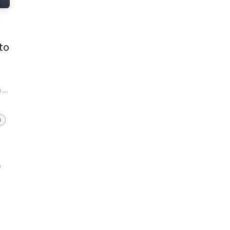
to
...
a