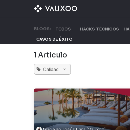
Ir al contenido
¿QUÉ OFRECEMOS?
BLOGS:
TODOS
HACKS TÉCNICOS
HA
CASOS DE ÉXITO
1 Artículo
×
Calidad
María de Jesús Lara [Vauxoo]