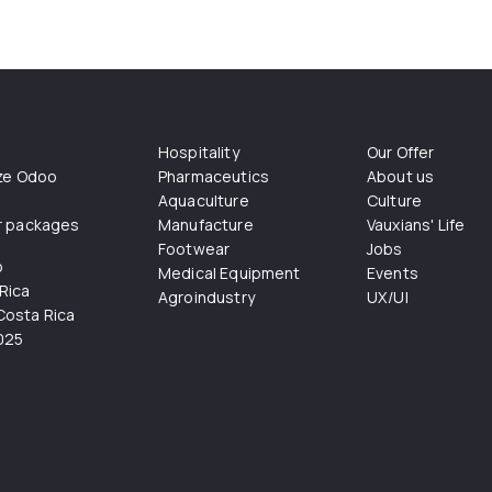
Hospitality
Our Offer
ize Odoo
Pharmaceutics
About us
Aquaculture
Culture
r packages
Manufacture
Vauxians' Life
Footwear
Jobs
o
Medical Equipment
Events
Rica
Agroindustry
UX/UI
osta Rica
025