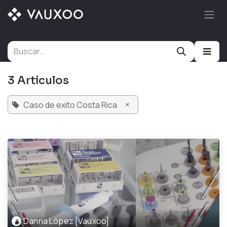
Ir al contenido
3 Artículos
×
Caso de exito Costa Rica
Danna López [Vauxoo]