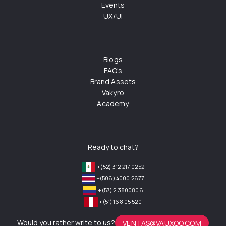
Events
UX/UI
Blogs
FAQ's
Brand Assets
Vakyro
Academy
Ready to chat?
+(52) 312 217 0252
+(506) 4000 2677
+(57) 2 3800806
+(51) 168 05 520
Would you rather write to us?
VENTAS@VAUXOO.COM