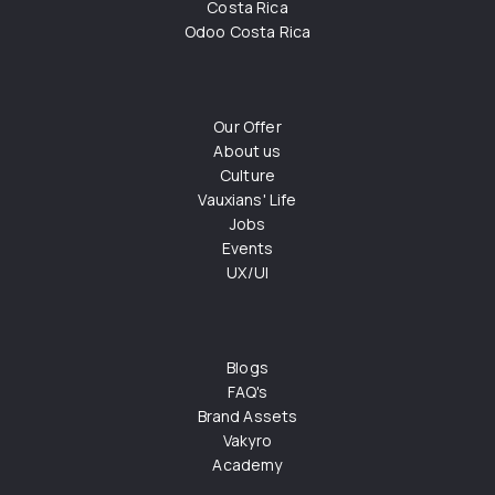
Costa Rica
Odoo Costa Rica
Our Offer
About us
Culture
Vauxians' Life
Jobs
Events
UX/UI
Blogs
FAQ's
Brand Assets
Vakyro
Academy