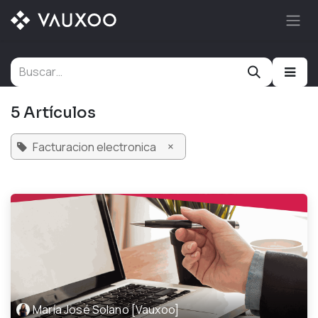
Ir al contenido
5 Artículos
×
Facturacion electronica
María José Solano [Vauxoo]