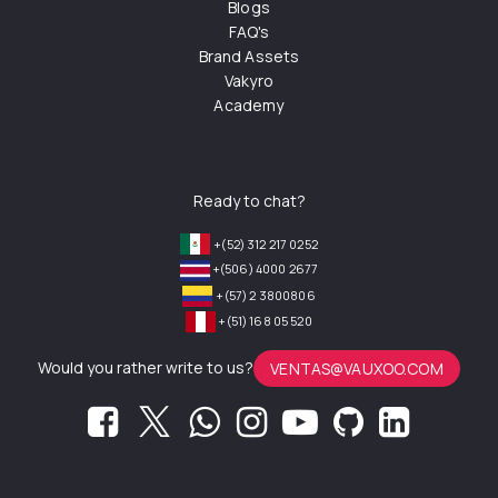
Blogs
FAQ's
Brand Assets
Vakyro
Academy
Ready to chat?
+(52) 312 217 0252
+(506) 4000 2677
+(57) 2 3800806
+(51) 168 05 520
Would you rather write to us?
VENTAS@VAUXOO.COM