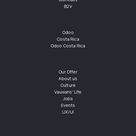
B2V
Odoo
Costa Rica
Odoo Costa Rica
Our Offer
About us
Culture
Vauxians' Life
Jobs
Events
UX/UI