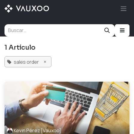
Ir al contenido
1 Artículo
×
sales order
Kevin Pérez [Vauxoo]