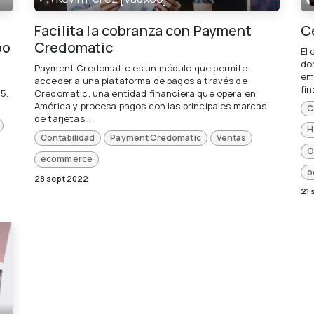
Facilita la cobranza con Payment
C
oo
Credomatic
El
do
Payment Credomatic es un módulo que permite
em
acceder a una plataforma de pagos a través de
fi
5,
Credomatic, una entidad financiera que opera en
América y procesa pagos con las principales marcas
C
de tarjetas...
H
Contabilidad
Payment Credomatic
Ventas
O
ecommerce
o
28 sept 2022
21 