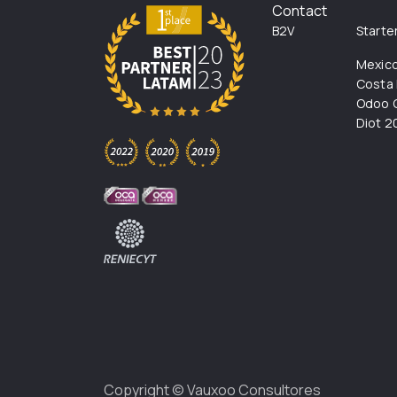
Contact
B2V
Starte
Mexic
Costa 
Odoo C
Diot 2
Copyright ©
Vauxoo Consultores