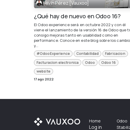
Kevin Pérez [Vauxoo]
¿Qué hay de nuevo en Odoo 16?
El Odoo experience será en octubre 2022 y con él
viene el lanzamiento de la versión 16 de Odoo que t
consigo mejoras tanto en usabilidad como en
performance. Conoce en este blog sobre los cambi
y...
#OdooExperience
Contabilidad
Fabricacion
Facturacion electronica
Odoo
Odoo 16
website
17 ago 2022
Home
Odoo
Log in
Stabil