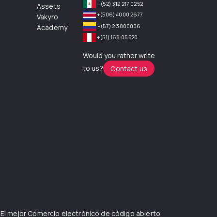
+(52) 312 217 0252
Assets
+(506) 4000 2677
Vakyro
+(57) 2 3800806
Academy
+(51) 168 05 520
Would you rather write
to us?
Contact us
 El mejor
Comercio electrónico de código abierto