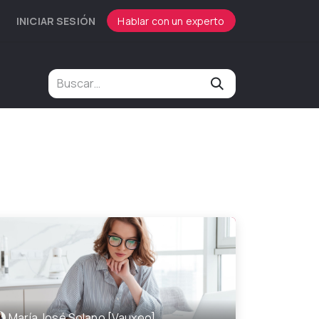
INICIAR SESIÓN
Hablar con un experto
María José Solano [Vauxoo]