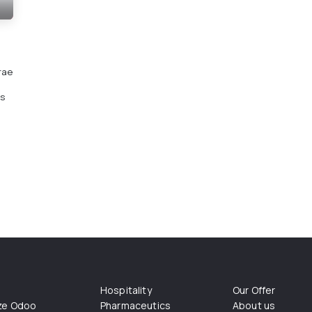
rae
os
Hospitality
Our Offer
ize Odoo
Pharmaceutics
About us