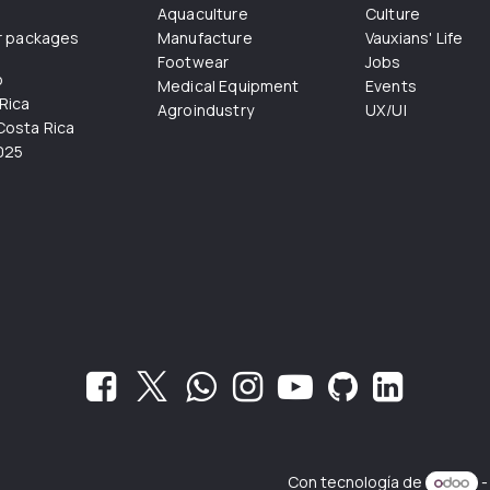
Aquaculture
Culture
r packages
Manufacture
Vauxians' Life
Footwear
Jobs
o
Medical Equipment
Events
Rica
Agroindustry
UX/UI
osta Rica
025
Con tecnología de
-