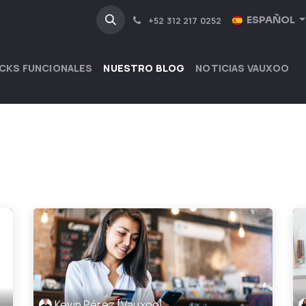
NOSOTROS
INDUSTRIAS
ESPAÑOL
+52 312 217 0252
CKS FUNCIONALES
NUESTRO BLOG
NOTICIAS VAUXOO
Kevin Pérez [Vauxoo]