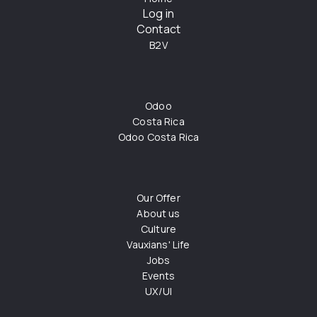
Log in
Contact
B2V
Odoo
Costa Rica
Odoo Costa Rica
Our Offer
About us
Culture
Vauxians' Life
Jobs
Events
UX/UI