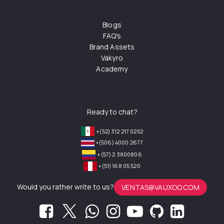
Blogs
FAQ's
Brand Assets
Vakyro
Academy
Ready to chat?
+(52) 312 217 0252
+(506) 4000 2677
+(57) 2 3800806
+(51) 168 05 520
Would you rather write to us?
VENTAS@VAUXOO.COM