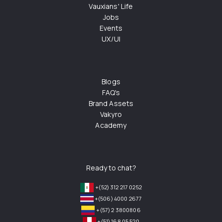
Vauxians' Life
Jobs
Events
UX/UI
Blogs
FAQ's
Brand Assets
Vakyro
Academy
Ready to chat?
+(52) 312 217 0252
+(506) 4000 2677
+(57) 2 3800806
+(51) 168 05 520