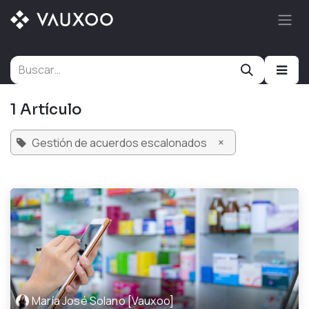
Ir al contenido
1 Artículo
×
Gestión de acuerdos escalonados
María José Solano [Vauxoo]