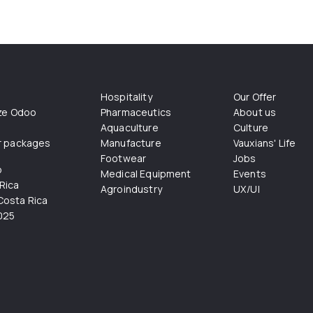
Hospitality
Our Offer
ize Odoo
Pharmaceutics
About us
Aquaculture
Culture
r packages
Manufacture
Vauxians' Life
Footwear
Jobs
o
Medical Equipment
Events
Rica
Agroindustry
UX/UI
osta Rica
025