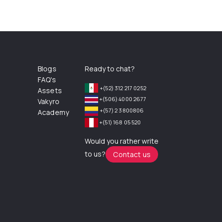
Blogs
Ready to chat?
FAQ's
+(52) 312 217 0252
Assets
+(506) 4000 2677
Vakyro
+(57) 2 3800806
Academy
+(51) 168 05 520
Would you rather write
to us?
Contact us