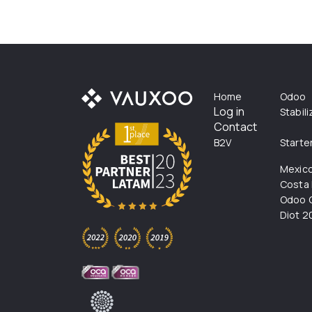
Home
Odoo
Log in
Stabil
Contact
B2V
Starte
Mexic
Costa 
Odoo C
Diot 2