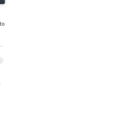
to
...
a