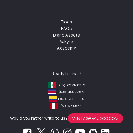
Blogs
FAQ's
Brand Assets
Vakyro
Academy
Ready to chat?
+(52) 312 217 0252
+(506) 4000 2677
+(57) 2 3800806
+(51) 168 05 520
Would you rather write to us?
VENTAS@VAUXOO.COM