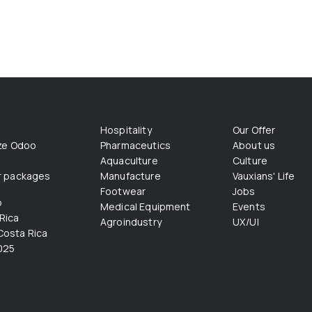
Hospitality
Our Offer
ize Odoo
Pharmaceutics
About us
Aquaculture
Culture
r packages
Manufacture
Vauxians' Life
Footwear
Jobs
o
Medical Equipment
Events
Rica
Agroindustry
UX/UI
osta Rica
025