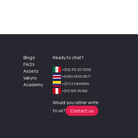
Blogs
Ready to chat?
FAQ's
+(52) 312 217 0252
Assets
+(506) 4000 2677
Vakyro
+(57) 2 3800806
Academy
+(51) 168 05 520
Would you rather write
to us?
Contact us