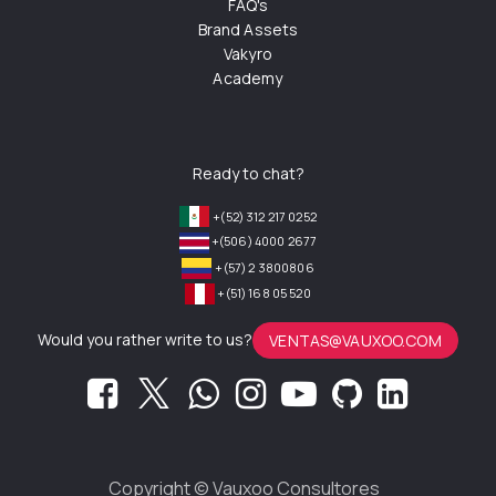
FAQ's
Brand Assets
Vakyro
Academy
Ready to chat?
+(52) 312 217 0252
+(506) 4000 2677
+(57) 2 3800806
+(51) 168 05 520
Would you rather write to us?
VENTAS@VAUXOO.COM
Copyright ©
Vauxoo Consultores