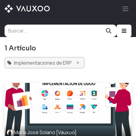
Ir al contenido
1 Artículo
×
Implementaciones de ERP
María José Solano [Vauxoo]