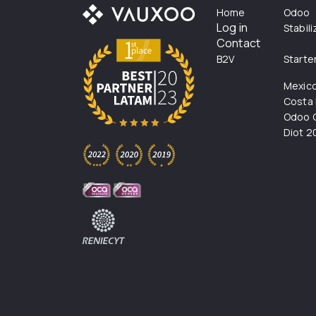
Home
Odoo
Log in
Stabil
Contact
B2V
Starte
Mexic
Costa 
Odoo C
Diot 2