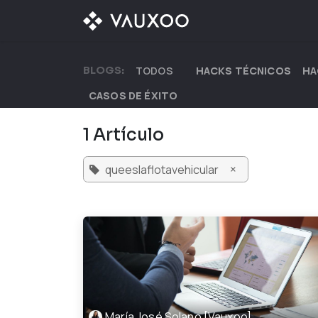
Ir al contenido
¿QUÉ OFRECEMOS?
BLOGS:
TODOS
HACKS TÉCNICOS
HA
CASOS DE ÉXITO
1 Artículo
×
queeslaflotavehicular
María José Solano [Vauxoo]