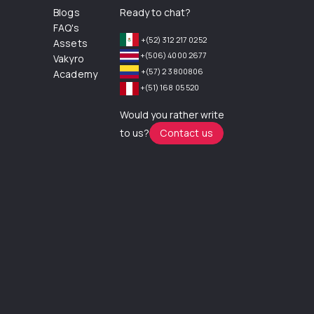
Blogs
Ready to chat?
FAQ's
+(52) 312 217 0252
Assets
+(506) 4000 2677
Vakyro
+(57) 2 3800806
Academy
+(51) 168 05 520
Would you rather write
to us?
Contact us