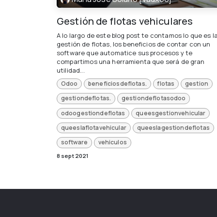
Gestión de flotas vehiculares
A lo largo de este blog post te contamos lo que es l
gestión de flotas, los beneficios de contar con un
software que automatice sus procesos y te
compartimos una herramienta que será de gran
utilidad...
Odoo
beneficiosdeflotas.
flotas
gestion
gestiondeflotas.
gestiondeflotasodoo
odoogestiondeflotas
queesgestionvehicular
queeslaflotavehicular
queeslagestiondeflotas
software
vehiculos
8 sept 2021