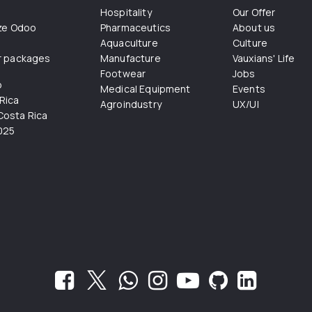
Hospitality
Our Offer
ize Odoo
Pharmaceutics
About us
Aquaculture
Culture
r packages
Manufacture
Vauxians' Life
Footwear
Jobs
o
Medical Equipment
Events
Rica
Agroindustry
UX/UI
osta Rica
025