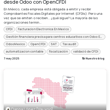
desde Odoo con OpenCFDI
En México, cada empresa está obligada a emitir y recibir
Comprobantes Fiscales Digitales por Internet (CFDIs). Pero una
vez que se emiten o reciben… ¿qué sigue? La mayoría de las
organizaciones termin...
CFDI
Facturacion Electronica En Mexico
Gestión financiera precisa para centros educativos con Odoo ERP
OdooMexico
OpenCFDI
SAT
Tax audit
automatizacion contable
fiscalización
validació de CFDI
7 may 2025
Nuestro blog
Danna López [Vauxoo]