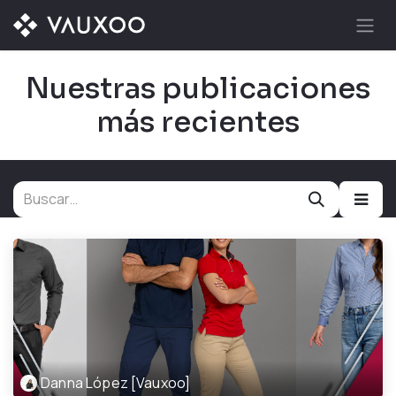
Ir al contenido
Nuestras publicaciones
más recientes
Danna López [Vauxoo]