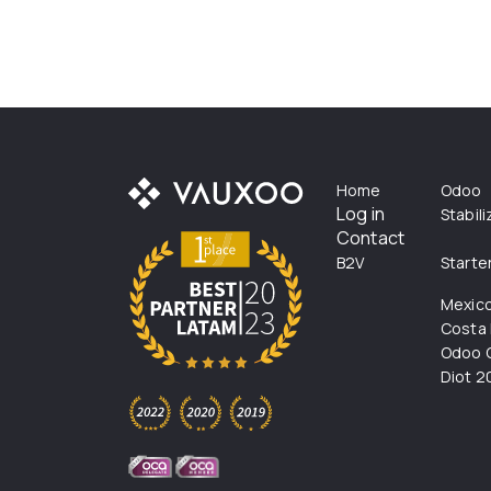
Home
Odoo
Log in
Stabil
Contact
B2V
Starte
Mexic
Costa 
Odoo C
Diot 2