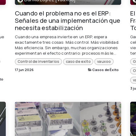
Cuando el problema no es el ERP:
E
Señales de una implementación que
F
necesita estabilización
T
que
Cuando una empresa invierte en un ERP, espera
Ga
exactamente tres cosas: Más control. Más visibilidad.
ce
Más eficiencia. Sin embargo, muchas organizaciones
vi
.
experimentan el efecto contrario: procesos más le...
tem
Control de inventarios
caso de exito
vauxoo
G
17 jun 2026
Casos de Éxito
O
to
v
3 j