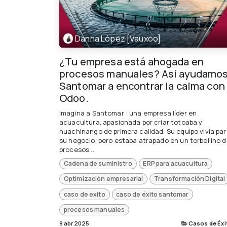
Danna López [Vauxoo]
¿Tu empresa está ahogada en
procesos manuales? Así ayudamos
Santomar a encontrar la calma con
Odoo.
Imagina a Santomar : una empresa líder en
acuacultura, apasionada por criar totoaba y
huachinango de primera calidad. Su equipo vivía pa
su negocio, pero estaba atrapado en un torbellino 
procesos...
Cadena de suministro
ERP para acuacultura
Optimización empresarial
Transformación Digital
caso de exito
caso de éxito santomar
procesos manuales
9 abr 2025
Casos de Éxi