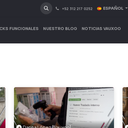
NOSOTROS
INDUSTRIAS
ESPAÑOL
+52 312 217 0252
CKS FUNCIONALES
NUESTRO BLOG
NOTICIAS VAUXOO
Danna López [Vauxoo]