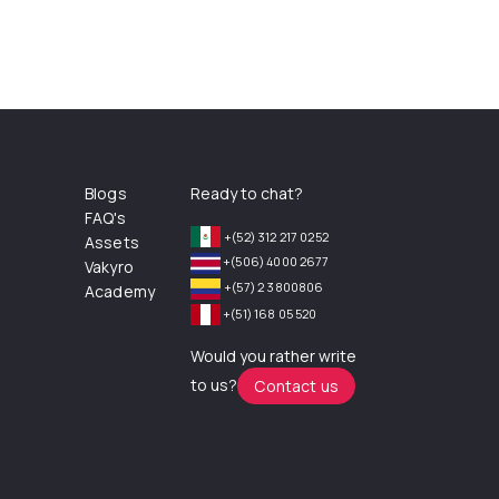
Blogs
Ready to chat?
FAQ's
+(52) 312 217 0252
Assets
+(506) 4000 2677
Vakyro
+(57) 2 3800806
Academy
+(51) 168 05 520
Would you rather write
to us?
Contact us