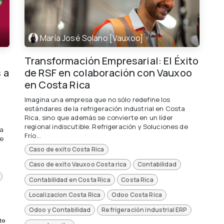
María José Solano [Vauxoo]
Transformación Empresarial: El Éxito
 a
de RSF en colaboración con Vauxoo
en Costa Rica
Imagina una empresa que no sólo redefine los
estándares de la refrigeración industrial en Costa
Rica, sino que además se convierte en un líder
regional indiscutible. Refrigeración y Soluciones de
ra
Frío...
de
Caso de exito Costa Rica
Caso de exito Vauxoo Costa rica
Contabilidad
Contabilidad en Costa Rica
Costa Rica
Localizacion Costa Rica
Odoo Costa Rica
Odoo y Contabilidad
Refrigeración industrial ERP
to