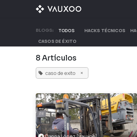
Ir al contenido
¿QUÉ OFRECEMOS?
BLOGS:
TODOS
HACKS TÉCNICOS
HA
CASOS DE ÉXITO
8 Artículos
×
caso de exito
Danna López [Vauxoo]