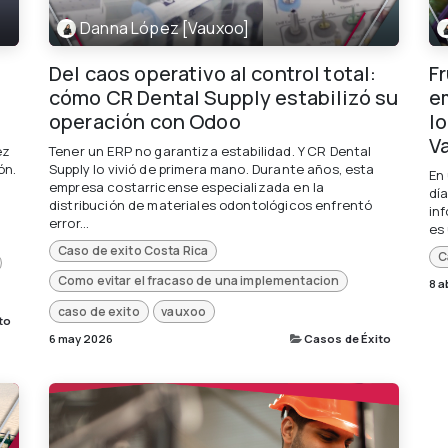
Danna López [Vauxoo]
Del caos operativo al control total:
F
cómo CR Dental Supply estabilizó su
e
operación con Odoo
l
V
ez
Tener un ERP no garantiza estabilidad. Y CR Dental
ón.
Supply lo vivió de primera mano. Durante años, esta
En
empresa costarricense especializada en la
día
distribución de materiales odontológicos enfrentó
in
error...
es 
Caso de exito Costa Rica
C
Como evitar el fracaso de una implementacion
8 a
caso de exito
vauxoo
to
6 may 2026
Casos de Éxito