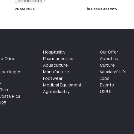
caso de exito
26 abr 2024
Casos de Éxito
Hospitality
Our Offer
ize Odoo
Pharmaceutics
About us
Aquaculture
Culture
r packages
Manufacture
Vauxians' Life
Footwear
Jobs
o
Medical Equipment
Events
Rica
Agroindustry
UX/UI
osta Rica
025