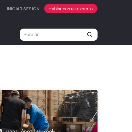
INICIAR SESIÓN
Hablar con un experto
Danna López [Vauxoo]