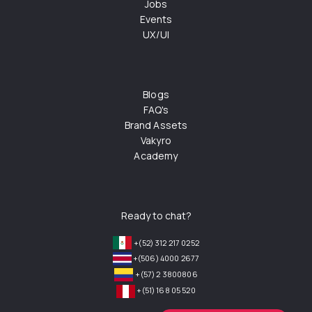
Jobs
Events
UX/UI
Blogs
FAQ's
Brand Assets
Vakyro
Academy
Ready to chat?
+(52) 312 217 0252
+(506) 4000 2677
+(57) 2 3800806
+(51) 168 05 520