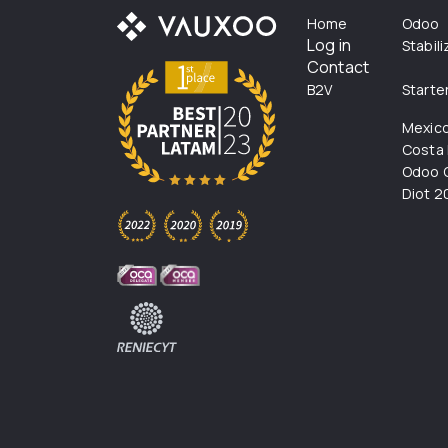
Home
Odoo
Log in
Stabil
Contact
B2V
Starte
Mexic
Costa 
Odoo C
Diot 2