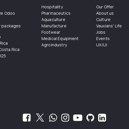
Hospitality
Our Offer
ize Odoo
Pharmaceutics
About us
Aquaculture
Culture
r packages
Manufacture
Vauxians' Life
Footwear
Jobs
o
Medical Equipment
Events
Rica
Agroindustry
UX/UI
osta Rica
025