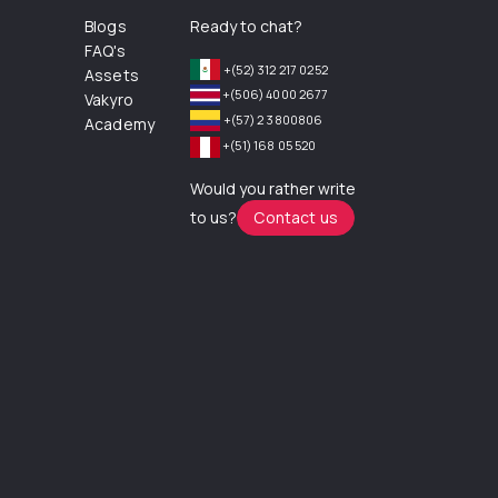
Blogs
Ready to chat?
FAQ's
+(52) 312 217 0252
Assets
+(506) 4000 2677
Vakyro
+(57) 2 3800806
Academy
+(51) 168 05 520
Would you rather write
to us?
Contact us