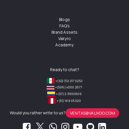
Blogs
FAQ's
Brand Assets
Vakyro
Academy
Ready to chat?
+(52) 312 217 0252
+(506) 4000 2677
+(57) 2 3800806
+(51) 168 05 520
Would you rather write to us?
VENTAS@VAUXOO.COM