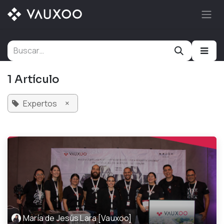
Ir al contenido
1 Artículo
×
Expertos
María de Jesús Lara [Vauxoo]