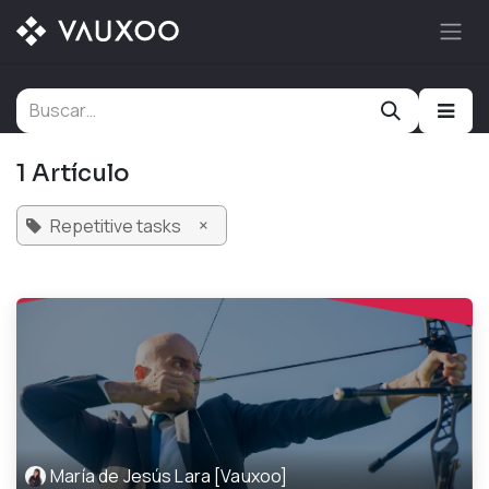
Ir al contenido
1 Artículo
×
Repetitive tasks
María de Jesús Lara [Vauxoo]