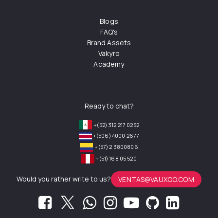
Blogs
FAQ's
Brand Assets
Vakyro
Academy
Ready to chat?
+(52) 312 217 0252
+(506) 4000 2677
+(57) 2 3800806
+(51) 168 05 520
Would you rather write to us?
VENTAS@VAUXOO.COM