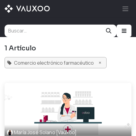
Ir al contenido
1 Artículo
×
Comercio electrónico farmacéutico
María José Solano [Vauxoo]