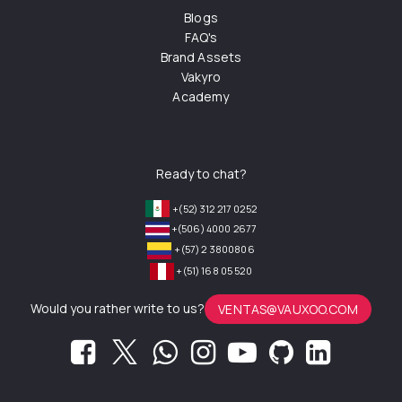
Blogs
FAQ's
Brand Assets
Vakyro
Academy
Ready to chat?
+(52) 312 217 0252
+(506) 4000 2677
+(57) 2 3800806
+(51) 168 05 520
Would you rather write to us?
VENTAS@VAUXOO.COM