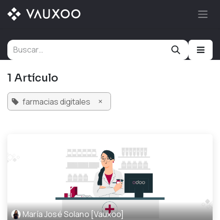
Ir al contenido
1 Artículo
×
farmacias digitales
María José Solano [Vauxoo]