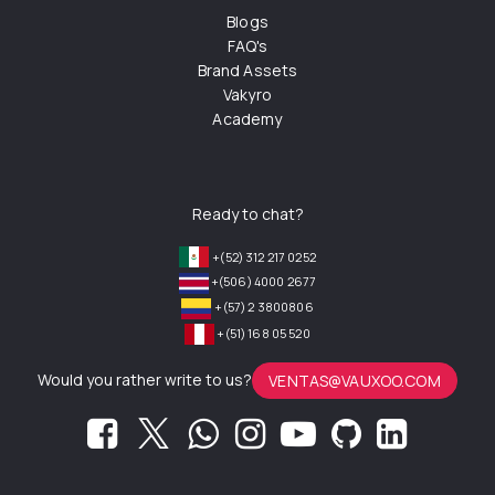
Blogs
FAQ's
Brand Assets
Vakyro
Academy
Ready to chat?
+(52) 312 217 0252
+(506) 4000 2677
+(57) 2 3800806
+(51) 168 05 520
Would you rather write to us?
VENTAS@VAUXOO.COM