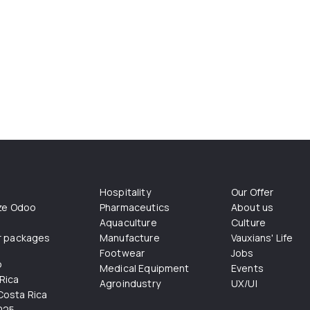
Hospitality
Our Offer
ize Odoo
Pharmaceutics
About us
Aquaculture
Culture
r packages
Manufacture
Vauxians' Life
Footwear
Jobs
o
Medical Equipment
Events
Rica
Agroindustry
UX/UI
osta Rica
025