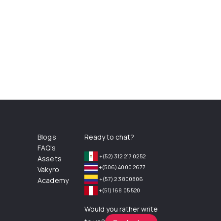
Blogs
Ready to chat?
FAQ's
+(52) 312 217 0252
Assets
+(506) 4000 2677
Vakyro
+(57) 2 3800806
Academy
+(51) 168 05 520
Would you rather write