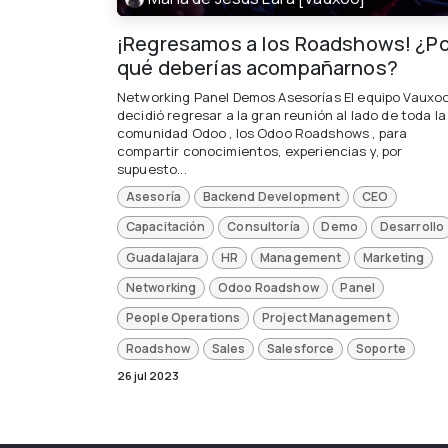
¡Regresamos a los Roadshows! ¿Po
qué deberías acompañarnos?
Networking Panel Demos Asesorías El equipo Vauxo
decidió regresar a la gran reunión al lado de toda la
comunidad Odoo , los Odoo Roadshows , para
compartir conocimientos, experiencias y, por
supuesto...
Asesoría
Backend Development
CEO
Capacitación
Consultoría
Demo
Desarrollo
Guadalajara
HR
Management
Marketing
Networking
Odoo Roadshow
Panel
People Operations
Project Management
Roadshow
Sales
Salesforce
Soporte
26 jul 2023