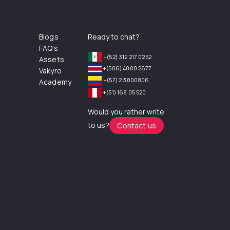
Blogs
Ready to chat?
FAQ's
+(52) 312 217 0252
Assets
+(506) 4000 2677
Vakyro
+(57) 2 3800806
Academy
+(51) 168 05 520
Would you rather write
to us?
Contact us