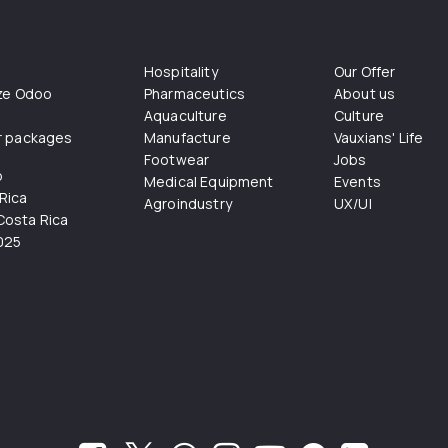
Hospitality
Our Offer
ize Odoo
Pharmaceutics
About us
Aquaculture
Culture
r packages
Manufacture
Vauxians' Life
Footwear
Jobs
o
Medical Equipment
Events
Rica
Agroindustry
UX/UI
osta Rica
025