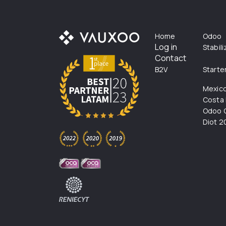
Home
Odoo
Log in
Stabil
Contact
B2V
Starte
Mexic
Costa 
Odoo C
Diot 2