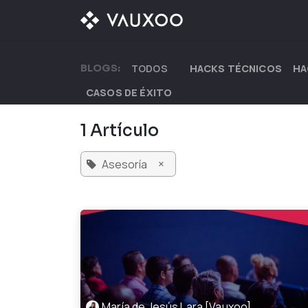
Ir al contenido
¿QUÉ OFRECEMOS?
BLOGS:
TODOS
HACKS TÉCNICOS
HA
CASOS DE ÉXITO
1 Artículo
×
Asesoría
María de Jesús Lara [Vauxoo]