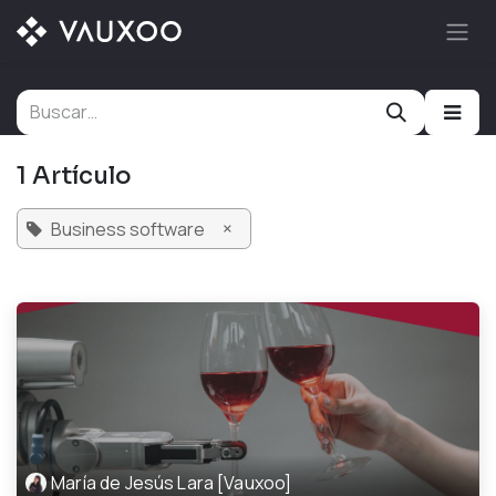
Ir al contenido
1 Artículo
×
Business software
María de Jesús Lara [Vauxoo]