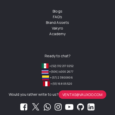
Blogs
FAQ's
Brand Assets
Vakyro
Academy
Ready to chat?
+(52) 312 217 0252
+(506) 4000 2677
+(57) 2 3800806
+(51) 168 05 520
Would you rather write to us?
VENTAS@VAUXOO.COM