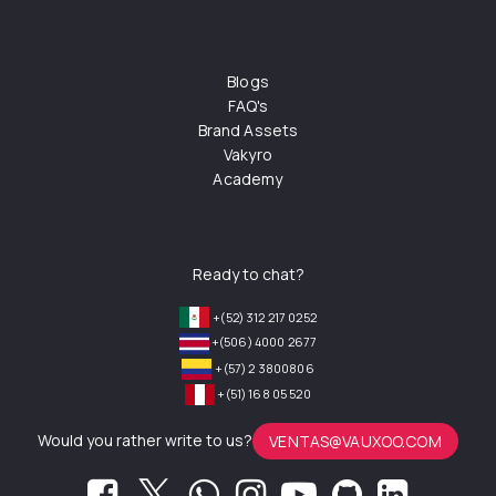
Blogs
FAQ's
Brand Assets
Vakyro
Academy
Ready to chat?
+(52) 312 217 0252
+(506) 4000 2677
+(57) 2 3800806
+(51) 168 05 520
Would you rather write to us?
VENTAS@VAUXOO.COM