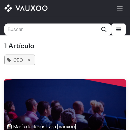
Ir al contenido
1 Artículo
×
CEO
María de Jesús Lara [Vauxoo]