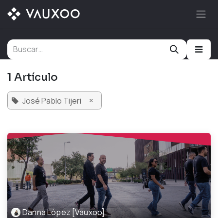
Ir al contenido
1 Artículo
×
José Pablo Tijeri
Danna López [Vauxoo]