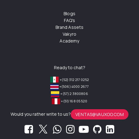
Blogs
FAQ's
Brand Assets
Vakyro
Academy
Ready to chat?
+(52) 312 217 0252
+(506) 4000 2677
+(57) 2 3800806
+(51) 168 05 520
Would you rather write to us?
VENTAS@VAUXOO.COM