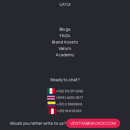
UX/UI
Blogs
FAQ's
Brand Assets
Vakyro
Academy
Ready to chat?
+(52) 312 217 0252
+(506) 4000 2677
+(57) 2 3800806
+(51) 168 05 520
Would you rather write to us?
VENTAS@VAUXOO.COM