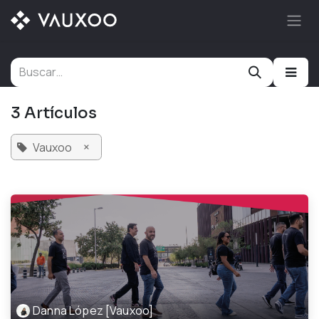
Ir al contenido
3 Artículos
×
Vauxoo
Danna López [Vauxoo]