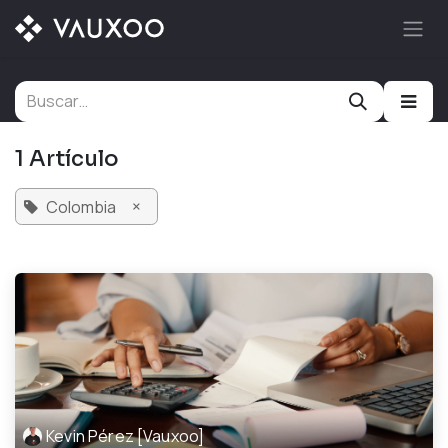
Ir al contenido
1 Artículo
×
Colombia
Kevin Pérez [Vauxoo]