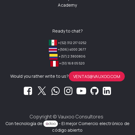
Academy
Ready to chat?
+(52) 312 217 0252
+(506) 4000 2677
+(57) 2 3800806
+(51) 168 05 520
Would you rather write to us?
VENTAS@VAUXOO.COM
Copyright ©
Vauxoo Consultores
Con tecnología de
- El mejor
Comercio electrónico de
código abierto