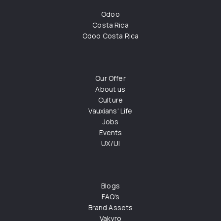
Odoo
Costa Rica
Odoo Costa Rica
Our Offer
About us
Culture
Vauxians' Life
Jobs
Events
UX/UI
Blogs
FAQ's
Brand Assets
Vakyro