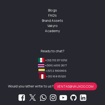
Blogs
FAQ's
Brand Assets
Vakyro
Academy
Ready to chat?
+(52) 312 217 0252
+(506) 4000 2677
+(57) 2 3800806
+(51) 168 05 520
Would you rather write to us?
VENTAS@VAUXOO.COM