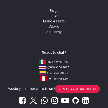
Blogs
FAQ's
Brand Assets
Vakyro
Academy
Ready to chat?
+(52) 312 217 0252
+(506) 4000 2677
+(57) 2 3800806
+(51) 168 05 520
Would you rather write to us?
VENTAS@VAUXOO.COM