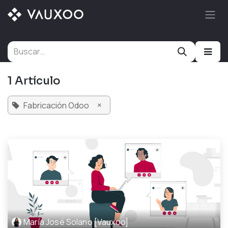
Ir al contenido
1 Artículo
×
Fabricación Odoo
María José Solano [Vauxoo]