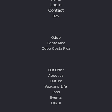
Log in
Contact
B2V
Odoo
Costa Rica
Odoo Costa Rica
Our Offer
About us
Culture
Vauxians' Life
Jobs
Events
UX/UI