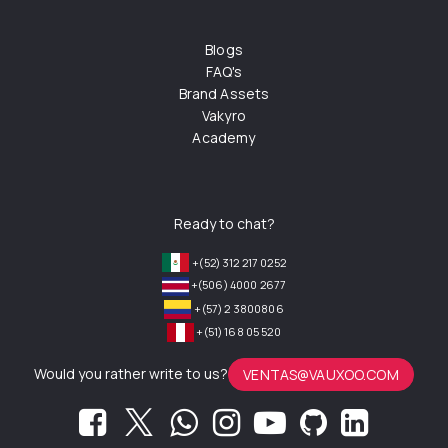
Blogs
FAQ's
Brand Assets
Vakyro
Academy
Ready to chat?
+(52) 312 217 0252
+(506) 4000 2677
+(57) 2 3800806
+(51) 168 05 520
Would you rather write to us?
VENTAS@VAUXOO.COM