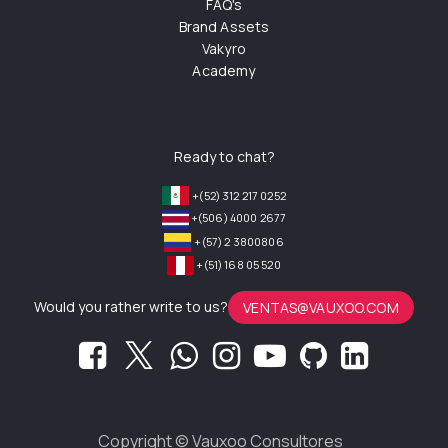
FAQ's
Brand Assets
Vakyro
Academy
Ready to chat?
+(52) 312 217 0252
+(506) 4000 2677
+(57) 2 3800806
+(51) 168 05 520
Would you rather write to us?
VENTAS@VAUXOO.COM
Copyright ©
Vauxoo Consultores