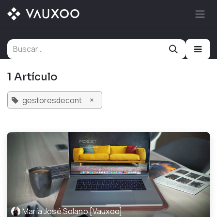
Ir al contenido
1 Artículo
×
gestoresdecont
María José Solano [Vauxoo]