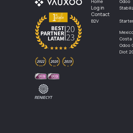
Home
Odoo
Log in
Stabil
Contact
B2V
Starte
Mexic
Costa 
Odoo C
Diot 2