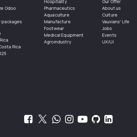
Hospitality
Our Offer
ize Odoo
Pharmaceutics
About us
Aquaculture
Culture
r packages
Manufacture
Vauxians' Life
Footwear
Jobs
o
Medical Equipment
Events
Rica
Agroindustry
UX/UI
osta Rica
025