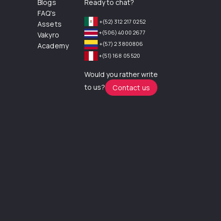
Blogs
Ready to chat?
FAQ's
+(52) 312 217 0252
Assets
+(506) 4000 2677
Vakyro
+(57) 2 3800806
Academy
+(51) 168 05 520
Would you rather write
to us?
Contact us