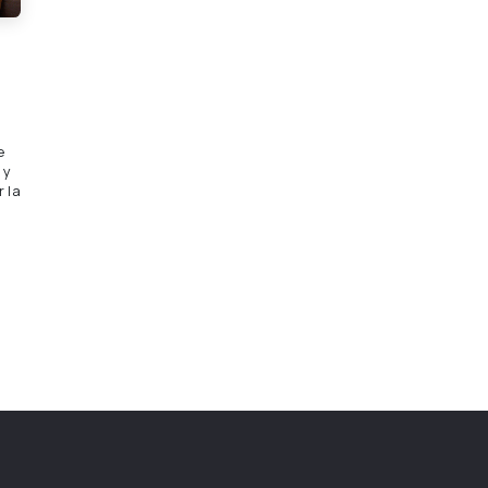
e
 y
 la