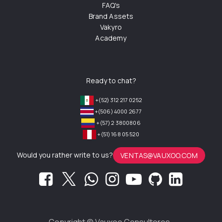
FAQ's
Brand Assets
Vakyro
Academy
Ready to chat?
+(52) 312 217 0252
+(506) 4000 2677
+(57) 2 3800806
+(51) 168 05 520
Would you rather write to us?
VENTAS@VAUXOO.COM
Copyright ©
Vauxoo Consultores