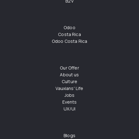
B2V
Odoo
Costa Rica
Odoo Costa Rica
Our Offer
About us
Culture
Vauxians' Life
Jobs
Events
UX/UI
Blogs