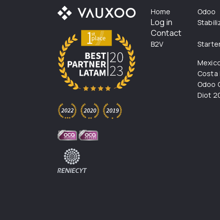
Home
Odoo
Log in
Stabil
Contact
B2V
Starte
Mexic
Costa 
Odoo C
Diot 2