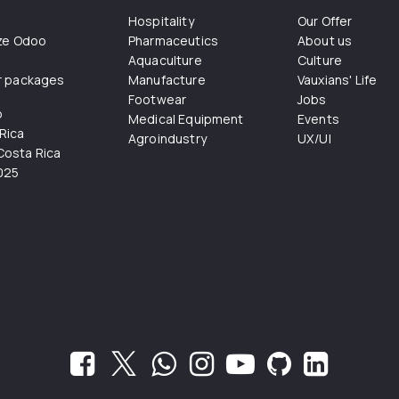
Hospitality
Our Offer
ize Odoo
Pharmaceutics
About us
Aquaculture
Culture
r packages
Manufacture
Vauxians' Life
Footwear
Jobs
o
Medical Equipment
Events
Rica
Agroindustry
UX/UI
osta Rica
025