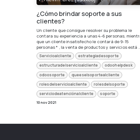
¿Cómo brindar soporte a sus
clientes?
Un cliente que consigue resolver su problema le
contara su experiencia a unas 4-6 personas, mient
que un cliente insatisfecho le contará de 9-15
personas * , la venta de productos y servicios está ..
Servicioalcliente
estrategiadesoporte
estructuradelservicioalcliente
odoohelpdesk
odoosoporte
queeselsoportealcliente
rolesdelservicioalcliente
rolesdelsoporte
serviciodeatenciónalcliente
soporte
10 nov 2021