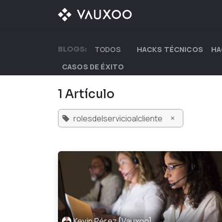
Ir al contenido
¿QUÉ OFRECEMOS?
BLOGS:
TODOS
HACKS TÉCNICOS
HA
CASOS DE ÉXITO
1 Artículo
×
rolesdelservicioalcliente
Kevin Pérez [Vauxoo]