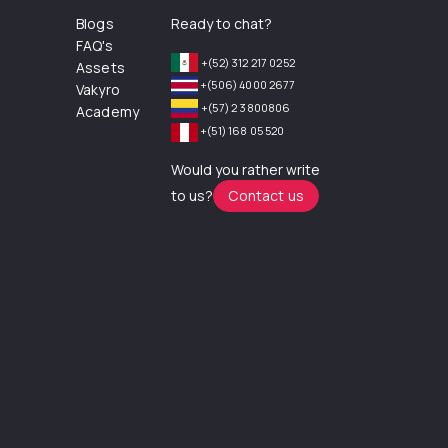
Blogs
Ready to chat?
FAQ's
+(52) 312 217 0252
Assets
+(506) 4000 2677
Vakyro
+(57) 2 3800806
Academy
+(51) 168 05 520
Would you rather write
to us?
Contact us