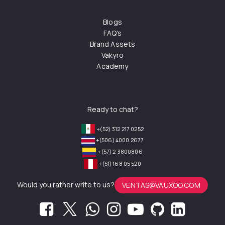
Blogs
FAQ's
Brand Assets
Vakyro
Academy
Ready to chat?
+(52) 312 217 0252
+(506) 4000 2677
+(57) 2 3800806
+(51) 168 05 520
Would you rather write to us?
VENTAS@VAUXOO.COM