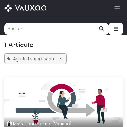
Ir al contenido
1 Artículo
×
Agilidad empresarial
María José Solano [Vauxoo]