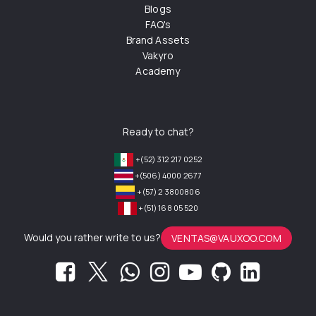
Blogs
FAQ's
Brand Assets
Vakyro
Academy
Ready to chat?
+(52) 312 217 0252
+(506) 4000 2677
+(57) 2 3800806
+(51) 168 05 520
Would you rather write to us?
VENTAS@VAUXOO.COM