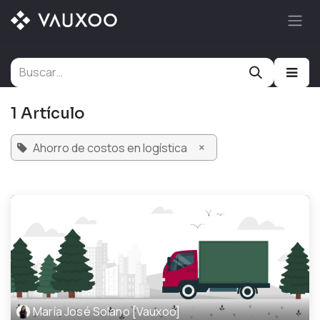
Ir al contenido
1 Artículo
×
Ahorro de costos en logística
María José Solano [Vauxoo]