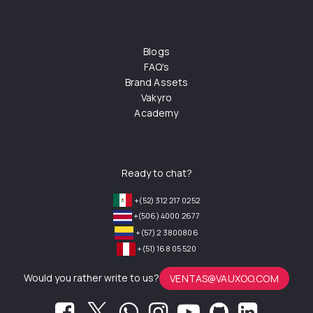
Blogs
FAQ's
Brand Assets
Vakyro
Academy
Ready to chat?
+(52) 312 217 0252
+(506) 4000 2677
+(57) 2 3800806
+(51) 168 05 520
Would you rather write to us?
VENTAS@VAUXOO.COM