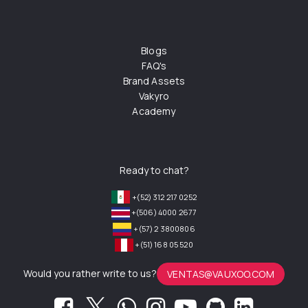
Blogs
FAQ's
Brand Assets
Vakyro
Academy
Ready to chat?
+(52) 312 217 0252
+(506) 4000 2677
+(57) 2 3800806
+(51) 168 05 520
Would you rather write to us?
VENTAS@VAUXOO.COM