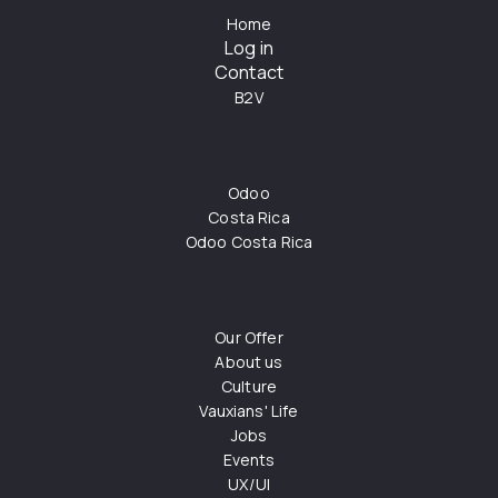
Home
Log in
Contact
B2V
Odoo
Costa Rica
Odoo Costa Rica
Our Offer
About us
Culture
Vauxians' Life
Jobs
Events
UX/UI