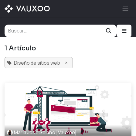
Ir al contenido
1 Artículo
×
Diseño de sitios web
María José Solano [Vauxoo]