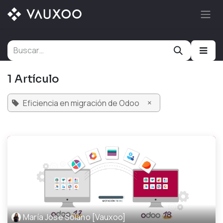
Ir al contenido
1 Artículo
×
Eficiencia en migración de Odoo
María José Solano [Vauxoo]