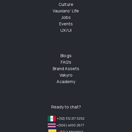
Culture
Vauxians' Life
Jobs
Events
UX/UI
Blogs
FAQ's
Brand Assets
Vakyro
Academy
Ready to chat?
+(52) 312 217 0252
+(506) 4000 2677
+(57) 2 3800806