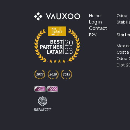
Home
Odoo
Log in
Stabil
Contact
B2V
Starte
Mexic
Costa 
Odoo C
Diot 2