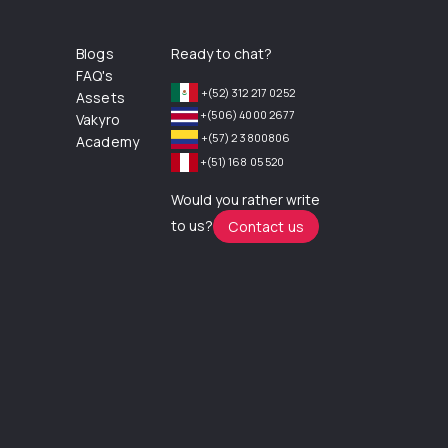
Blogs
Ready to chat?
FAQ's
+(52) 312 217 0252
Assets
+(506) 4000 2677
Vakyro
+(57) 2 3800806
Academy
+(51) 168 05 520
Would you rather write
to us?
Contact us