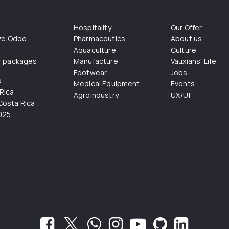
Hospitality
Our Offer
ize Odoo
Pharmaceutics
About us
Aquaculture
Culture
r packages
Manufacture
Vauxians' Life
Footwear
Jobs
o
Medical Equipment
Events
Rica
Agroindustry
UX/UI
osta Rica
025