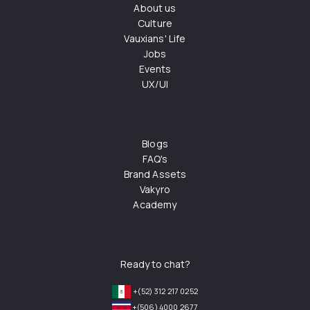
About us
Culture
Vauxians' Life
Jobs
Events
UX/UI
Blogs
FAQ's
Brand Assets
Vakyro
Academy
Ready to chat?
+(52) 312 217 0252
+(506) 4000 2677